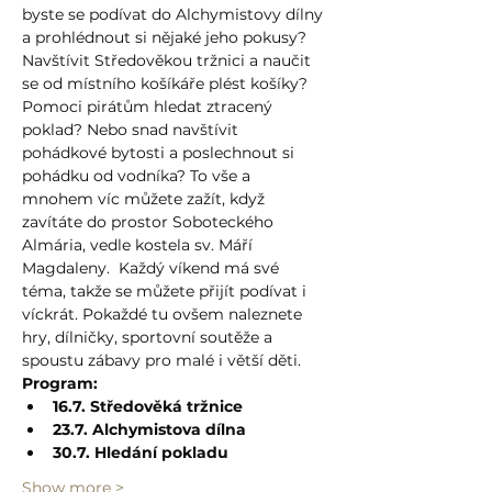
byste se podívat do Alchymistovy dílny 
a prohlédnout si nějaké jeho pokusy? 
Navštívit Středověkou tržnici a naučit 
se od místního košíkáře plést košíky? 
Pomoci pirátům hledat ztracený 
poklad? Nebo snad navštívit 
pohádkové bytosti a poslechnout si 
pohádku od vodníka? To vše a 
mnohem víc můžete zažít, když 
zavítáte do prostor Soboteckého 
Almária, vedle kostela sv. Máří 
Magdaleny.  Každý víkend má své 
téma, takže se můžete přijít podívat i 
víckrát. Pokaždé tu ovšem naleznete 
hry, dílničky, sportovní soutěže a 
spoustu zábavy pro malé i větší děti.
Program:
16.7. Středověká tržnice
23.7. Alchymistova dílna
30.7. Hledání pokladu
Show more >