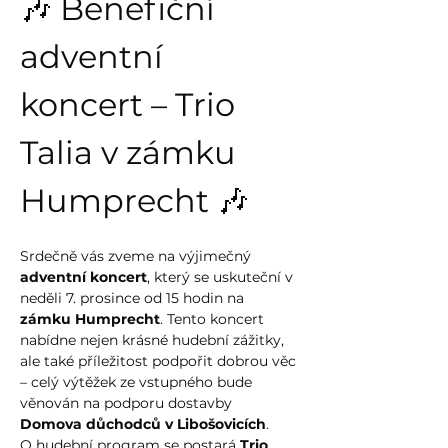
🎶 Benefiční 
adventní 
koncert – Trio 
Talia v zámku 
Humprecht 🎶
Srdečně vás zveme na výjimečný 
adventní koncert
, který se uskuteční v 
neděli 7. prosince od 15 hodin na 
zámku Humprecht
. Tento koncert 
nabídne nejen krásné hudební zážitky, 
ale také příležitost podpořit dobrou věc 
– celý výtěžek ze vstupného bude 
věnován na podporu dostavby 
Domova důchodců v Libošovicích
.
O hudební program se postará 
Trio 