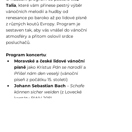
Talia
, které vám přinese pestrý výběr 
vánočních melodií a hudby od 
renesance po baroko až po lidové písně 
z různých koutů Evropy. Program je 
sestaven tak, aby vás vnášel do vánoční 
atmosféry a přitom oslovil srdce 
posluchačů.
Program koncertu
:
Moravské a české lidové vánoční 
písně
 jako 
Kristus Pán se narodil
 a 
Přišel nám den veselý
 (vánoční 
píseň z počátku 15. století)
Johann Sebastian Bach
 – 
Schafe 
können sicher weiden
 (z Lovecké 
kantáty BWV 208)
Více zde