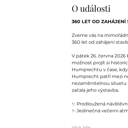
O události
360 LET OD ZAHÁJEN
Zveme vás na mimořádné
360 let od zahájení stav
V pátek 26. června 2026
možnost projít si histori
Humprechtu v čase, kdy 
Humprecht patří mezi nej
nezaměnitelnou siluetu n
začala jeho výstavba.
✨ Prodloužená návštěvní
✨ Jedinečná večerní atm
Více zde