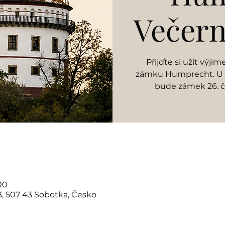
Večern
Přijďte si užít výj
zámku Humprecht. U př
bude zámek 26. če
00
, 507 43 Sobotka, Česko