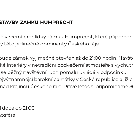
Í STAVBY ZÁMKU HUMPRECHT
 večerní prohlídky zámku Humprecht, které připomeno
by této jedinečné dominanty Českého ráje.
 bude zámek výjimečně otevřen až do 21:00 hodin. Návšt
cké interiéry v netradiční podvečerní atmosféře a vychutn
se běžný návštěvní ruch pomalu ukládá k odpočinku.
významnější barokní památky v České republice a již po 
ad krajinou Českého ráje. Právě letos si připomínáme 360
 doba do 21:00
osféra