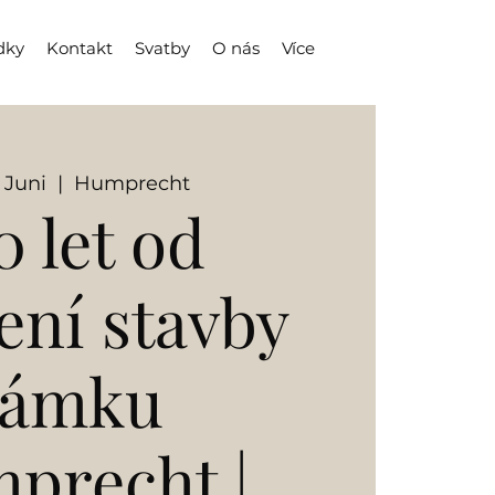
dky
Kontakt
Svatby
O nás
Více
. Juni
  |  
Humprecht
0 let od
ení stavby
zámku
precht |