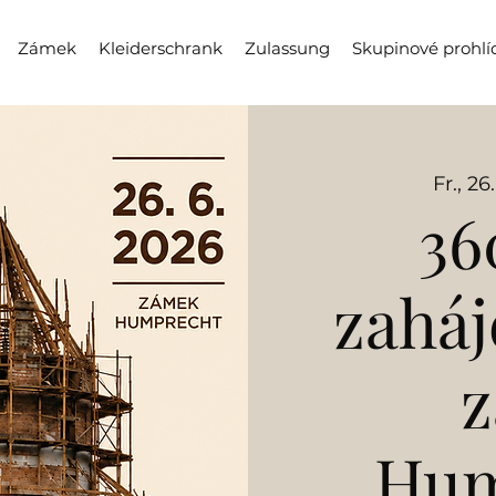
Zámek
Kleiderschrank
Zulassung
Skupinové prohlí
Fr., 26
36
zaháj
Hum