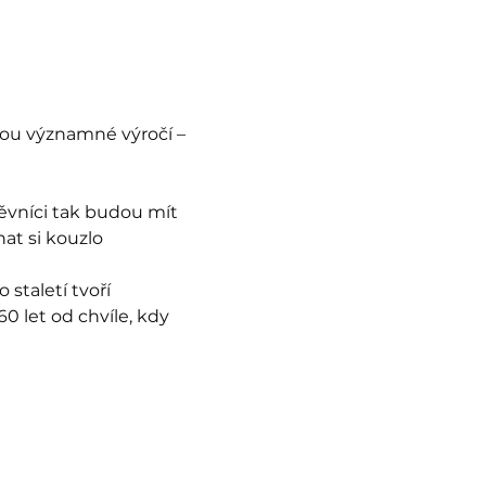
u významné výročí – 
ěvníci tak budou mít 
at si kouzlo 
staletí tvoří 
 let od chvíle, kdy 