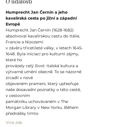
O události
Humprecht Jan Černín a jeho 
kavalírská cesta po jižní a západní 
Evropě
Humprecht Jan Černín (1628-1682) 
absolvoval kavalírskou cestu do Itálie, 
Francie a Nizozemí
v závěru třicetileté války, v letech 1645-
1648. Byla iniciací pro kulturní zájmy, 
které ho
provázely celý život: italská kultura a 
výtvarné umění obecně. To se názorně 
zrcadlí v nově
objeveném prameni, který upřesňuje 
naše dosavadní poznatky o této cestě, 
v cestovním
památníku uchovávaném v The 
Morgan Library v New Yorku. Během 
přednášky tímto
Více zde