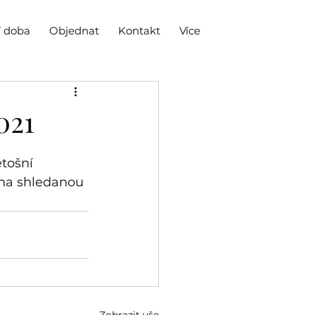
í doba
Objednat
Kontakt
Více
021
tošní 
 na shledanou 