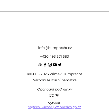
160 let od prusko-rakouské
📸 Z
války na Sobotecku -
„Hra
Almárium
spoju
info@humprecht.cz
+420 493 571 583
©1666 - 2026 Zámek Humprecht
Národní kulturní památka
Obchodní podmínky
GDPR
Vytvořil
Vojtěch Kuchař | WebRedesign.cz