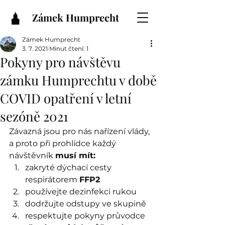
Zámek Humprecht
Zámek Humprecht
3. 7. 2021
Minut čtení: 1
Pokyny pro návštěvu
zámku Humprechtu v době
COVID opatření v letní
sezóně 2021
Závazná jsou pro nás nařízení vlády, 
a proto při prohlídce každý 
návštěvník 
musí mít:
zakryté dýchací cesty 
respirátorem 
FFP2
používejte dezinfekci rukou
dodržujte odstupy ve skupině
respektujte pokyny průvodce