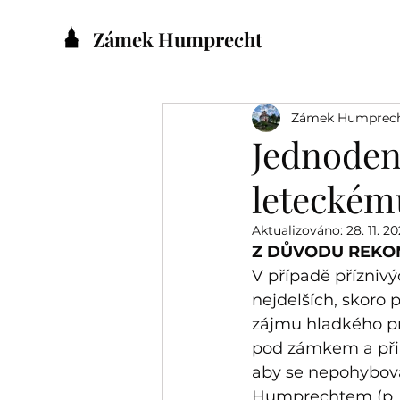
Zámek Humprecht
Zámek Humprec
Jednoden
leteckém
Aktualizováno:
28. 11. 2
Z DŮVODU REKON
V případě přízniv
nejdelších, skoro 
zájmu hladkého pr
pod zámkem a přil
aby se nepohyboval
Humprechtem (p. p.