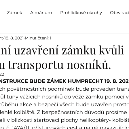
Zámek
Almárium
Prohlídkové okruhy
Otevírac
ht
18. 8. 2021
Minut čtení: 1
ní uzavření zámku kvůli
u transportu nosníků.
022
STRUKCE BUDE ZÁMEK HUMPRECHT 19. 8. 2021
ých povětrnostních podmínek bude proveden trans
půl tuny vážících nosníků do věže zámku pomocí vr
ůběhu akce a bezpečí všech bude uzavřen prosto
ehlé kolbiště. Z bezpečnostních důvodů prosíme 
i v blízkosti startovací plochy helikoptéry- kolbiš
 č. 1474/1), přístupových cest a na ně navazujícíc