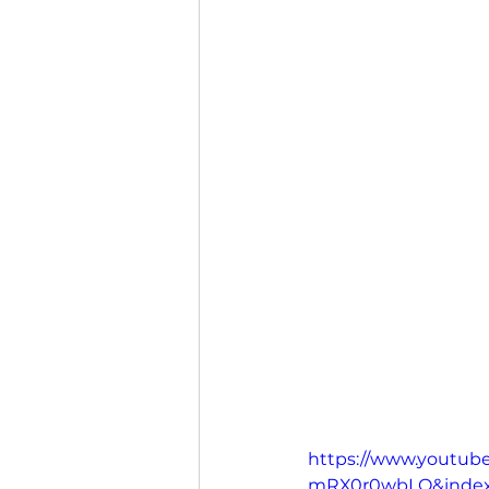
https://www.youtu
mRX0r0wbLQ&inde