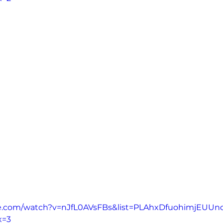
e.com/watch?v=nJfL0AVsFBs&list=PLAhxDfuohimjEUUnd
x=3