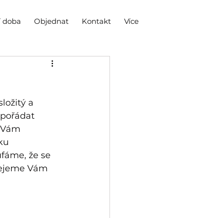
í doba
Objednat
Kontakt
Více
ložitý a 
spořádat 
 Vám 
ku 
fáme, že se 
řejeme Vám 