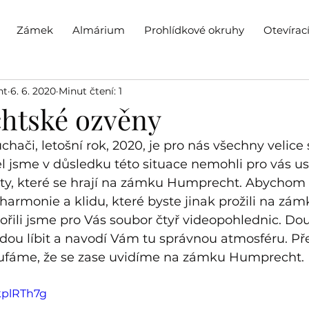
Zámek
Almárium
Prohlídkové okruhy
Otevírac
ht
6. 6. 2020
Minut čtení: 1
htské ozvěny
chači, letošní rok, 2020, je pro nás všechny velice s
l jsme v důsledku této situace nemohli pro vás u
ty, které se hrají na zámku Humprecht. Abychom
 harmonie a klidu, které byste jinak prožili na zám
řili jsme pro Vás soubor čtyř videopohlednic. Dou
dou líbit a navodí Vám tu správnou atmosféru. P
oufáme, že se zase uvidíme na zámku Humprecht.
IkplRTh7g