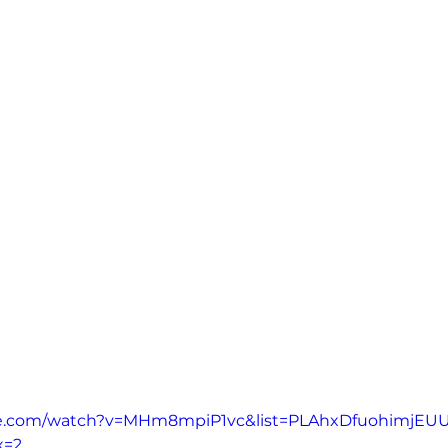
be.com/watch?v=MHm8mpiP1vc&list=PLAhxDfuohimjEUU
x=2