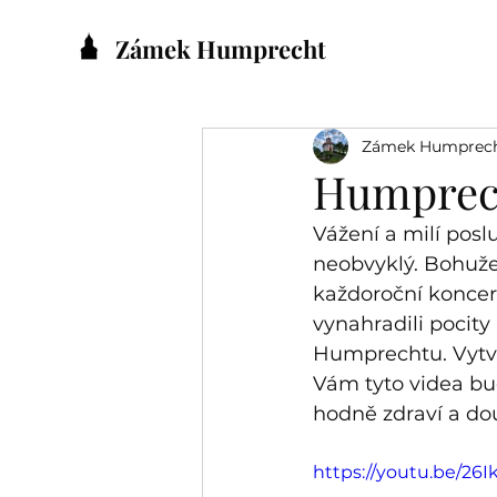
Zámek Humprecht
Zámek Humprec
Humprec
Vážení a milí poslu
neobvyklý. Bohuže
každoroční koncer
vynahradili pocity
Humprechtu. Vytvo
Vám tyto videa bu
hodně zdraví a d
https://youtu.be/26