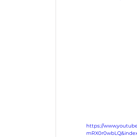
https://www.youtu
mRX0r0wbLQ&inde