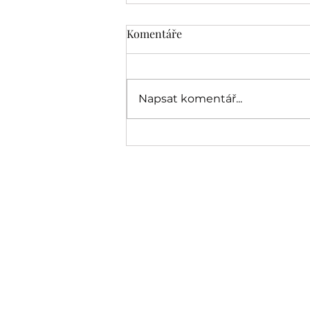
Komentáře
Napsat komentář...
Video shrnutí roku 2021 na
zámku Humprecht