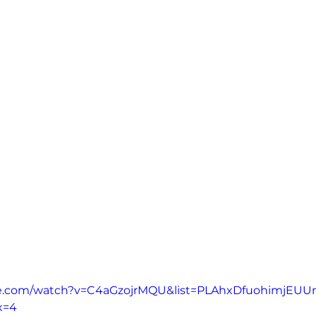
be.com/watch?v=C4aGzojrMQU&list=PLAhxDfuohimjEUUn
x=4