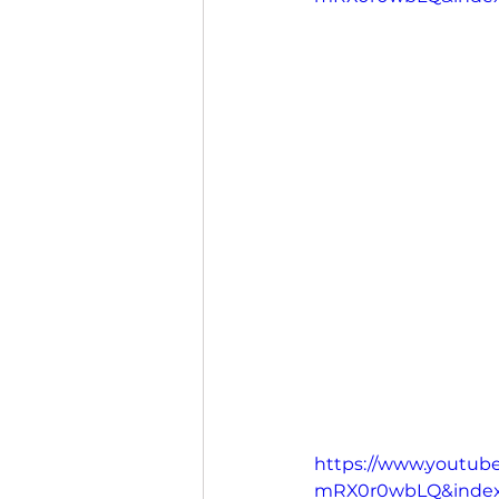
https://www.youtub
mRX0r0wbLQ&inde