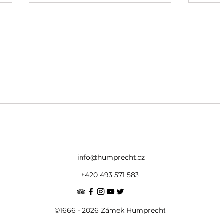
Novo
Vrtulník nad Humprechtem
info@humprecht.cz
+420 493 571 583
©1666 - 2026 Zámek Humprecht