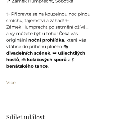
📍 Zámek Humprecht, Sobotka
✨ Připravte se na kouzelnou noc plnou 
smíchu, tajemství a záhad! ✨
Zámek Humprecht po setmění ožívá... 
a vy můžete být u toho! Čeká vás 
originální 
noční prohlídka
, která vás 
vtáhne do příběhu plného 🎭 
divadelních scének
, 👑 
ušlechtilých 
hostů
, 🍰 
koláčových sporů
 a 💃 
benátského tance
.
Více
Sdílet událost