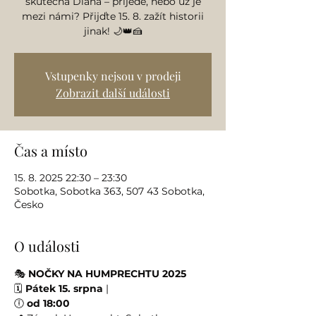
skutečná Diana – přijede, nebo už je
mezi námi? Přijďte 15. 8. zažít historii
jinak! 🌙👑🍰
Vstupenky nejsou v prodeji
Zobrazit další události
Čas a místo
15. 8. 2025 22:30 – 23:30
Sobotka, Sobotka 363, 507 43 Sobotka,
Česko
O události
🎭 
NOČKY NA HUMPRECHTU 2025
🗓 
Pátek 15. srpna
 |
🕕 
od 18:00