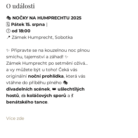
O události
🎭 
NOČKY NA HUMPRECHTU 2025
🗓 
Pátek 15. srpna
 |
🕕 
od 18:00
📍 Zámek Humprecht, Sobotka
✨ Připravte se na kouzelnou noc plnou 
smíchu, tajemství a záhad! ✨
Zámek Humprecht po setmění ožívá... 
a vy můžete být u toho! Čeká vás 
originální 
noční prohlídka
, která vás 
vtáhne do příběhu plného 🎭 
divadelních scének
, 👑 
ušlechtilých 
hostů
, 🍰 
koláčových sporů
 a 💃 
benátského tance
.
Více zde