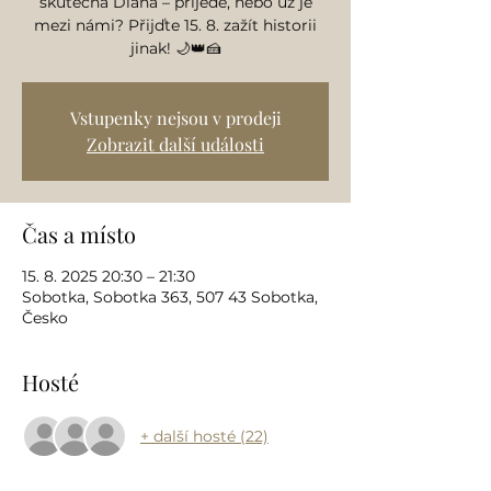
skutečná Diana – přijede, nebo už je
mezi námi? Přijďte 15. 8. zažít historii
jinak! 🌙👑🍰
Vstupenky nejsou v prodeji
Zobrazit další události
Čas a místo
15. 8. 2025 20:30 – 21:30
Sobotka, Sobotka 363, 507 43 Sobotka,
Česko
Hosté
+ další hosté (22)