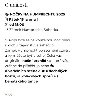
O události
🎭 
NOČKY NA HUMPRECHTU 2025
🗓 
Pátek 15. srpna
 |
🕕 
od 18:00
📍 Zámek Humprecht, Sobotka
✨ Připravte se na kouzelnou noc plnou 
smíchu, tajemství a záhad! ✨
Zámek Humprecht po setmění ožívá... 
a vy můžete být u toho! Čeká vás 
originální 
noční prohlídka
, která vás 
vtáhne do příběhu plného 🎭 
divadelních scének
, 👑 
ušlechtilých 
hostů
, 🍰 
koláčových sporů
 a 💃 
benátského tance
.
Více