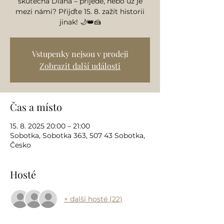
skutečná Diana – přijede, nebo už je
mezi námi? Přijďte 15. 8. zažít historii
jinak! 🌙👑🍰
Vstupenky nejsou v prodeji
Zobrazit další události
Čas a místo
15. 8. 2025 20:00 – 21:00
Sobotka, Sobotka 363, 507 43 Sobotka,
Česko
Hosté
+ další hosté (22)