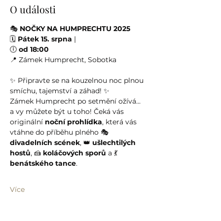
O události
🎭 
NOČKY NA HUMPRECHTU 2025
🗓 
Pátek 15. srpna
 |
🕕 
od 18:00
📍 Zámek Humprecht, Sobotka
✨ Připravte se na kouzelnou noc plnou 
smíchu, tajemství a záhad! ✨
Zámek Humprecht po setmění ožívá... 
a vy můžete být u toho! Čeká vás 
originální 
noční prohlídka
, která vás 
vtáhne do příběhu plného 🎭 
divadelních scének
, 👑 
ušlechtilých 
hostů
, 🍰 
koláčových sporů
 a 💃 
benátského tance
.
Více